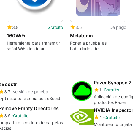
3.8
Gratuito
3.5
De pago
160WiFi
Melatonin
Herramienta para transmitir
Poner a prueba las
señal WiFi desde un
habilidades de
ordenador
sincronización y ritmo
Razer Synapse 2
eBoostr
1
Gratuito
3.7
Versión de prueba
Aplicación de confi
Optimiza tu sistema con eBoostr
productos Razer
Remove Empty Directories
NVIDIA Inspecto
3.9
Gratuito
4
Gratuito
Limpia tu disco duro de carpetas
Monitorea tu tarjeta
vacías