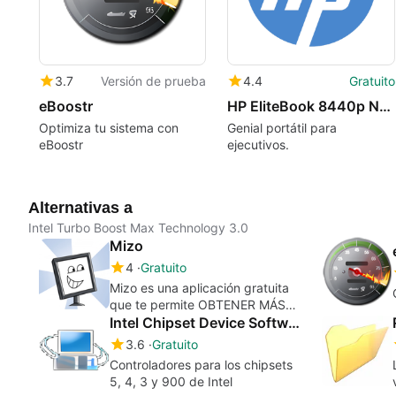
3.7
Versión de prueba
4.4
Gratuito
eBoostr
HP EliteBook 8440p Notebook PC Driver
Optimiza tu sistema con
Genial portátil para
eBoostr
ejecutivos.
Alternativas a
Intel Turbo Boost Max Technology 3.0
Mizo
4
Gratuito
Mizo es una aplicación gratuita
que te permite OBTENER MÁS
desde tu PC
Intel Chipset Device Software
3.6
Gratuito
Controladores para los chipsets
5, 4, 3 y 900 de Intel