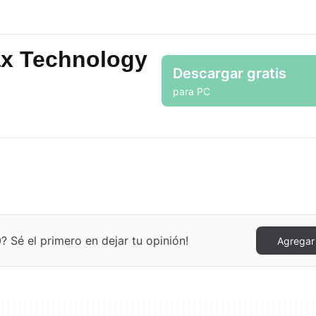
ax Technology
Descargar gratis
para PC
 Sé el primero en dejar tu opinión!
Agregar